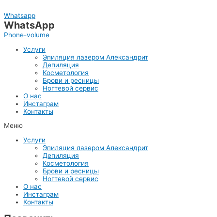
Перейти
к
Whatsapp
содержимому
WhatsApp
Phone-volume
Услуги
Эпиляция лазером Александрит
Депиляция
Косметология
Брови и ресницы
Ногтевой сервис
О нас
Инстаграм
Контакты
Меню
Услуги
Эпиляция лазером Александрит
Депиляция
Косметология
Брови и ресницы
Ногтевой сервис
О нас
Инстаграм
Контакты