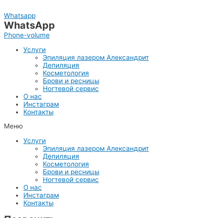
Перейти
к
Whatsapp
содержимому
WhatsApp
Phone-volume
Услуги
Эпиляция лазером Александрит
Депиляция
Косметология
Брови и ресницы
Ногтевой сервис
О нас
Инстаграм
Контакты
Меню
Услуги
Эпиляция лазером Александрит
Депиляция
Косметология
Брови и ресницы
Ногтевой сервис
О нас
Инстаграм
Контакты