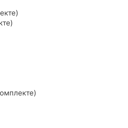
екте)
кте)
комплекте)