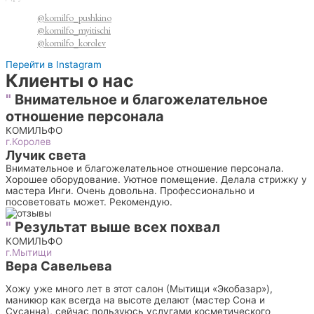
@komilfo_pushkino
@komilfo_myitischi
@komilfo_korolev
Перейти в Instagram
Клиенты о нас
"
Внимательное и благожелательное
отношение персонала
КОМИЛЬФО
г.Королев
Лучик света
Внимательное и благожелательное отношение персонала.
Хорошее оборудование. Уютное помещение. Делала стрижку у
мастера Инги. Очень довольна. Профессионально и
посоветовать может. Рекомендую.
"
Результат выше всех похвал
КОМИЛЬФО
г.Мытищи
Вера Савельева
Хожу уже много лет в этот салон (Мытищи «Экобазар»),
маникюр как всегда на высоте делают (мастер Сона и
Сусанна), сейчас пользуюсь услугами косметического