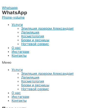
Перейти
к
Whatsapp
содержимому
WhatsApp
Phone-volume
Услуги
Эпиляция лазером Александрит
Депиляция
Косметология
Брови и ресницы
Ногтевой сервис
О нас
Инстаграм
Контакты
Меню
Услуги
Эпиляция лазером Александрит
Депиляция
Косметология
Брови и ресницы
Ногтевой сервис
О нас
Инстаграм
Контакты