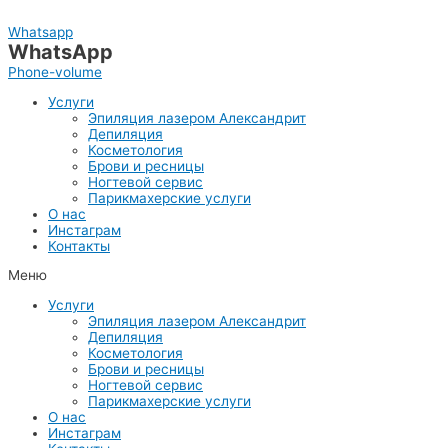
Перейти
к
Whatsapp
содержимому
WhatsApp
Phone-volume
Услуги
Эпиляция лазером Александрит
Депиляция
Косметология
Брови и ресницы
Ногтевой сервис
Парикмахерские услуги
О нас
Инстаграм
Контакты
Меню
Услуги
Эпиляция лазером Александрит
Депиляция
Косметология
Брови и ресницы
Ногтевой сервис
Парикмахерские услуги
О нас
Инстаграм